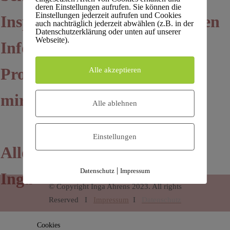
deren Einstellungen aufrufen. Sie können die
Einstellungen jederzeit aufrufen und Cookies
Inspirationen und alle weiteren
auch nachträglich jederzeit abwählen (z.B. in der
Datenschutzerklärung oder unten auf unserer
Webseite).
Infos rechtzeitig vor
Programmstart per Mail von
Alle akzeptieren
mir. :-)
Alle ablehnen
Einstellungen
Alles Liebe und bis bald
|
Datenschutz
Impressum
Inga
© Copyright Inga Ahrens 2023. All rights
Reserved
I
Impressum
I
Datenschutz
Cookies