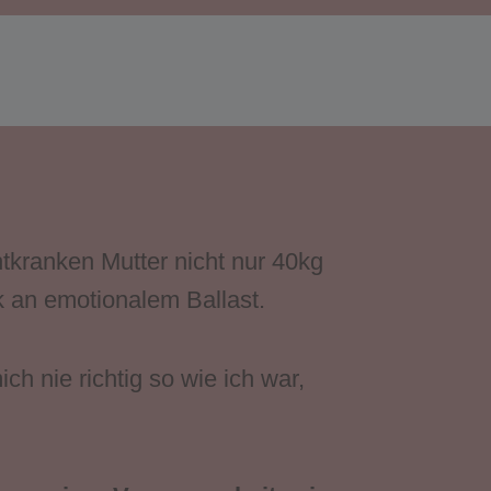
htkranken Mutter nicht nur 40kg
k an emotionalem Ballast.
h nie richtig so wie ich war,