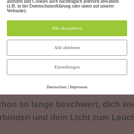
Ja, bitte setze mich auf die Liste!
aufrufen und Cookies auch nachträglich jederzeit abwählen
(z.B. in der Datenschutzerklärung oder unten auf unserer
Webseite).
Alle akzeptieren
Alle ablehnen
Einstellungen
nd ich helfe dir ein Leben voll Le
|
Datenschutz
Impressum
dabei unterstütze, endlich den se
chon so lange beschwert, dich wi
rbinden und dein Licht zum Leuch