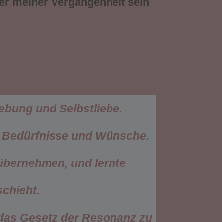
fer meiner Vergangenheit sein
gebung und Selbstliebe.
n Bedürfnisse und Wünsche.
übernehmen, und lernte
chieht.
 das Gesetz der Resonanz zu