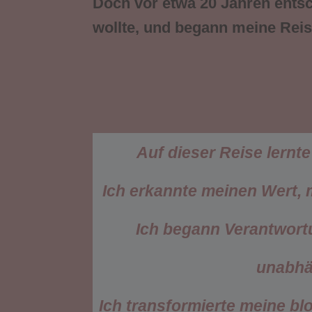
Doch vor etwa 20 Jahren entsc
wollte, und begann meine Reis
Auf dieser Reise lernt
I
ch erkannte meinen Wert,
Ich begann Verantwort
unabhä
Ich transformierte meine b