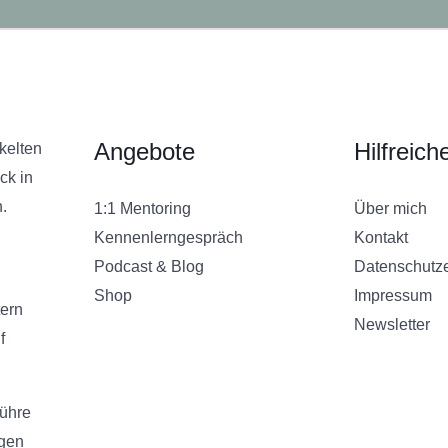
Angebote
Hilfreich
ckelten
ck in
.
1:1 Mentoring
Über mich
Kennenlerngespräch
Kontakt
Podcast & Blog
Datenschutze
Shop
Impressum
tern
Newsletter
f
ühre
egen