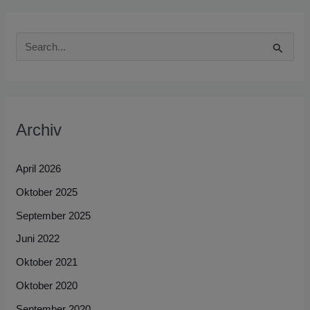
S
u
c
h
Archiv
e
n
April 2026
n
Oktober 2025
a
September 2025
c
h
Juni 2022
:
Oktober 2021
Oktober 2020
September 2020