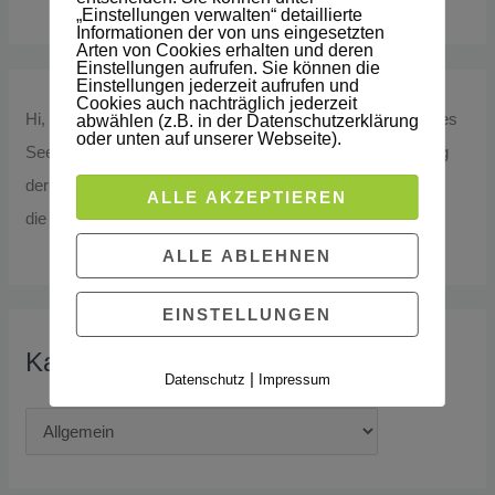
„Einstellungen verwalten“ detaillierte
Informationen der von uns eingesetzten
Arten von Cookies erhalten und deren
Einstellungen aufrufen. Sie können die
Einstellungen jederzeit aufrufen und
Cookies auch nachträglich jederzeit
Hi, ich bin Inga – und hier schreibe ich über alle Aspekte des
abwählen (z.B. in der Datenschutzerklärung
oder unten auf unserer Webseite).
Seelenfastens, über die Liebe und das Leben auf dem Weg
der inneren Heilung. Außerdem findest du hier auch immer
ALLE AKZEPTIEREN
die neuesten Podcastfolgen.
ALLE ABLEHNEN
EINSTELLUNGEN
Kategorien
|
Datenschutz
Impressum