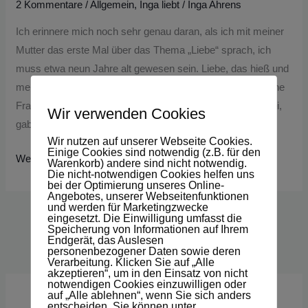
2 Kommentare
/
Allgemein
,
Inga liebt
/
Inga Ahrens
Ich erinnere mich noch sehr genau daran, als ich mit meiner
Mutter das erste Mal über das Thema „Liebe“ sprach, ich
muss etwa neun Jahre alt gewesen sein. Liebe, das hieß und
meinte damals „verliebt sein“; und auf meine unvermeidliche
Frage woran ich denn erkennen würde dass ich verliebt sei,
Wir verwenden Cookies
gab sie mir die ebenso
Wir nutzen auf unserer Webseite Cookies.
Einige Cookies sind notwendig (z.B. für den
Weiterlesen »
Warenkorb) andere sind nicht notwendig.
Die nicht-notwendigen Cookies helfen uns
bei der Optimierung unseres Online-
Angebotes, unserer Webseitenfunktionen
und werden für Marketingzwecke
eingesetzt. Die Einwilligung umfasst die
Speicherung von Informationen auf Ihrem
Endgerät, das Auslesen
personenbezogener Daten sowie deren
Verarbeitung. Klicken Sie auf „Alle
akzeptieren“, um in den Einsatz von nicht
notwendigen Cookies einzuwilligen oder
auf „Alle ablehnen“, wenn Sie sich anders
entscheiden. Sie können unter