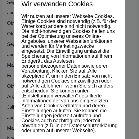
September 2025
c
Wir verwenden Cookies
h
Juni 2022
Wir nutzen auf unserer Webseite Cookies.
:
Einige Cookies sind notwendig (z.B. für den
Oktober 2021
Warenkorb) andere sind nicht notwendig.
Die nicht-notwendigen Cookies helfen uns
Oktober 2020
bei der Optimierung unseres Online-
Angebotes, unserer Webseitenfunktionen
September 2020
und werden für Marketingzwecke
eingesetzt. Die Einwilligung umfasst die
Juni 2020
Speicherung von Informationen auf Ihrem
Endgerät, das Auslesen
März 2020
personenbezogener Daten sowie deren
Verarbeitung. Klicken Sie auf „Alle
Februar 2020
akzeptieren“, um in den Einsatz von nicht
notwendigen Cookies einzuwilligen oder
auf „Alle ablehnen“, wenn Sie sich anders
Oktober 2019
entscheiden. Sie können unter
„Einstellungen verwalten“ detaillierte
August 2019
Informationen der von uns eingesetzten
Arten von Cookies erhalten und deren
Juli 2019
Einstellungen aufrufen. Sie können die
Einstellungen jederzeit aufrufen und
Juni 2019
Cookies auch nachträglich jederzeit
abwählen (z.B. in der Datenschutzerklärung
März 2019
oder unten auf unserer Webseite).
November 2018