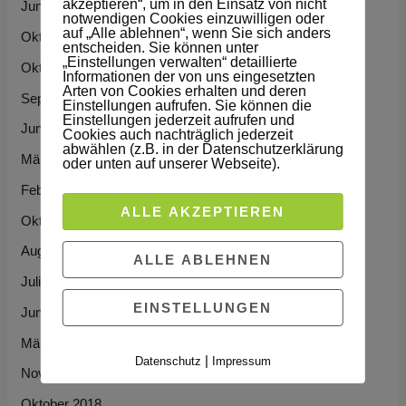
akzeptieren“, um in den Einsatz von nicht
h
Juni 2022
notwendigen Cookies einzuwilligen oder
:
auf „Alle ablehnen“, wenn Sie sich anders
Oktober 2021
entscheiden. Sie können unter
„Einstellungen verwalten“ detaillierte
Oktober 2020
Informationen der von uns eingesetzten
Arten von Cookies erhalten und deren
September 2020
Einstellungen aufrufen. Sie können die
Einstellungen jederzeit aufrufen und
Juni 2020
Cookies auch nachträglich jederzeit
abwählen (z.B. in der Datenschutzerklärung
März 2020
oder unten auf unserer Webseite).
Februar 2020
ALLE AKZEPTIEREN
Oktober 2019
August 2019
ALLE ABLEHNEN
Juli 2019
EINSTELLUNGEN
Juni 2019
März 2019
|
Datenschutz
Impressum
November 2018
Oktober 2018