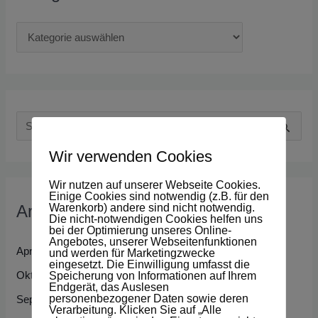
S
u
Wir verwenden Cookies
c
Wir nutzen auf unserer Webseite Cookies.
h
Einige Cookies sind notwendig (z.B. für den
Warenkorb) andere sind nicht notwendig.
Archiv
e
Die nicht-notwendigen Cookies helfen uns
bei der Optimierung unseres Online-
n
Angebotes, unserer Webseitenfunktionen
April 2026
und werden für Marketingzwecke
n
eingesetzt. Die Einwilligung umfasst die
Oktober 2025
Speicherung von Informationen auf Ihrem
a
Endgerät, das Auslesen
personenbezogener Daten sowie deren
September 2025
c
Verarbeitung. Klicken Sie auf „Alle