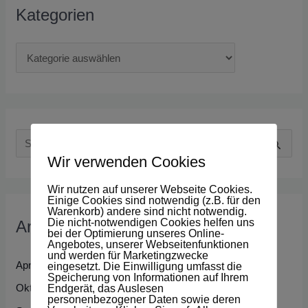
Kategorien
S
Wir verwenden Cookies
u
c
Wir nutzen auf unserer Webseite Cookies.
Einige Cookies sind notwendig (z.B. für den
h
Warenkorb) andere sind nicht notwendig.
Die nicht-notwendigen Cookies helfen uns
Archiv
e
bei der Optimierung unseres Online-
Angebotes, unserer Webseitenfunktionen
n
und werden für Marketingzwecke
April 2026
eingesetzt. Die Einwilligung umfasst die
n
Speicherung von Informationen auf Ihrem
Oktober 2025
Endgerät, das Auslesen
a
personenbezogener Daten sowie deren