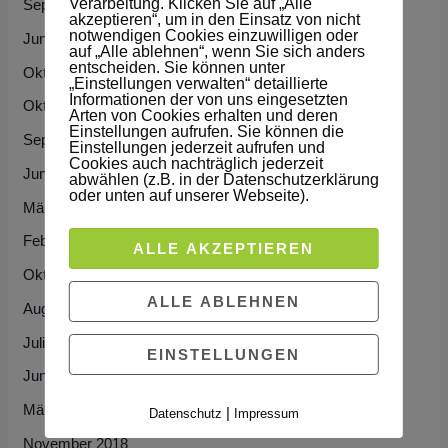
Verarbeitung. Klicken Sie auf „Alle
September 2025
c
akzeptieren“, um in den Einsatz von nicht
notwendigen Cookies einzuwilligen oder
h
Juni 2022
auf „Alle ablehnen“, wenn Sie sich anders
:
entscheiden. Sie können unter
Oktober 2021
„Einstellungen verwalten“ detaillierte
Informationen der von uns eingesetzten
Oktober 2020
Arten von Cookies erhalten und deren
Einstellungen aufrufen. Sie können die
September 2020
Einstellungen jederzeit aufrufen und
Cookies auch nachträglich jederzeit
Juni 2020
abwählen (z.B. in der Datenschutzerklärung
oder unten auf unserer Webseite).
März 2020
Februar 2020
ALLE AKZEPTIEREN
Oktober 2019
ALLE ABLEHNEN
August 2019
Juli 2019
EINSTELLUNGEN
Juni 2019
März 2019
|
Datenschutz
Impressum
November 2018