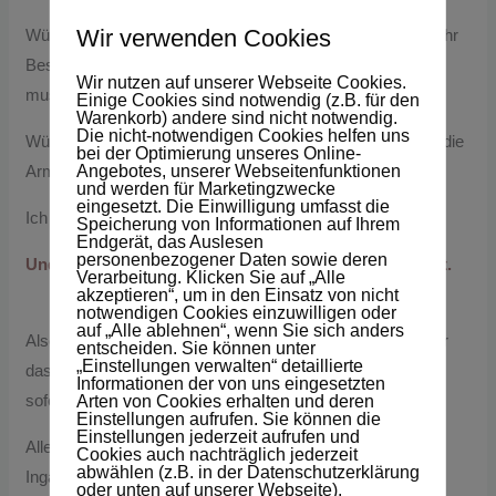
Wir verwenden Cookies
Würdest du sie trösten und daran erinnern daß sie immer ihr
Bestes gibt, und daß das reicht; das sie nicht perfekt sein
Wir nutzen auf unserer Webseite Cookies.
muss um liebenswert zu sein?
Einige Cookies sind notwendig (z.B. für den
Warenkorb) andere sind nicht notwendig.
Die nicht-notwendigen Cookies helfen uns
Würdest Du ihr sagen daß Du sie oder ihn lieb hast, sie in die
bei der Optimierung unseres Online-
Arme nehmen und trösten?
Angebotes, unserer Webseitenfunktionen
und werden für Marketingzwecke
eingesetzt. Die Einwilligung umfasst die
Ich denke ja. 🙂
Speicherung von Informationen auf Ihrem
Endgerät, das Auslesen
personenbezogener Daten sowie deren
Und dasselbe gilt verrückter Weise auch für uns selbst.
Verarbeitung. Klicken Sie auf „Alle
akzeptieren“, um in den Einsatz von nicht
★★★★★★
notwendigen Cookies einzuwilligen oder
auf „Alle ablehnen“, wenn Sie sich anders
Also, sei gütig zu Dir selbst und feiere Dich viel häufiger für
entscheiden. Sie können unter
„Einstellungen verwalten“ detaillierte
das was Du toll machst und gut kannst – das Leben wird
Informationen der von uns eingesetzten
sofort so viel leichter und macht so viel mehr Spaß. 🙂
Arten von Cookies erhalten und deren
Einstellungen aufrufen. Sie können die
Einstellungen jederzeit aufrufen und
Alles Liebe und bis bald
Cookies auch nachträglich jederzeit
abwählen (z.B. in der Datenschutzerklärung
Inga
oder unten auf unserer Webseite).