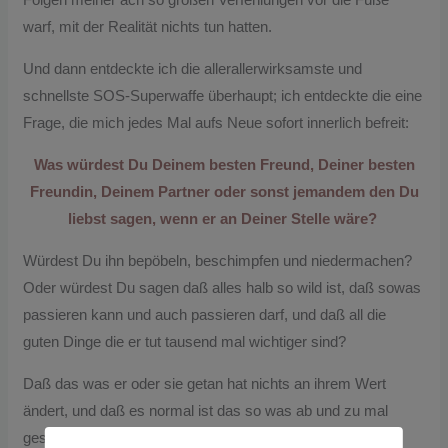
warf, mit der Realität nichts tun hatten.
Und dann entdeckte ich die allerallerwirksamste und
schnellste SOS-Superwaffe überhaupt; ich entdeckte die eine
Frage, die mich jedes Mal aufs Neue sofort innerlich befreit:
Was würdest Du Deinem besten Freund, Deiner besten
Freundin, Deinem Partner oder sonst jemandem den Du
liebst sagen, wenn er an Deiner Stelle wäre?
Würdest Du ihn bepöbeln, beschimpfen und niedermachen?
Oder würdest Du sagen daß alles halb so wild ist, daß sowas
passieren kann und auch passieren darf, und daß all die
guten Dinge die er tut tausend mal wichtiger sind?
Daß das was er oder sie getan hat nichts an ihrem Wert
ändert, und daß es normal ist das so was ab und zu mal
geschieht, weil niemand von uns perfekt ist?