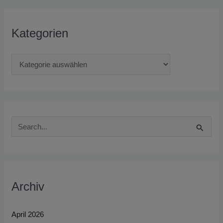
Kategorien
S
u
c
h
Archiv
e
n
April 2026
n