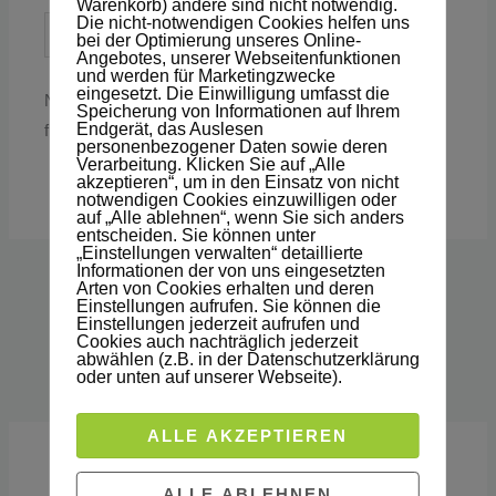
Warenkorb) andere sind nicht notwendig.
Adresse*
Die nicht-notwendigen Cookies helfen uns
Website
bei der Optimierung unseres Online-
Angebotes, unserer Webseitenfunktionen
und werden für Marketingzwecke
eingesetzt. Die Einwilligung umfasst die
Name, E-Mail-Adresse und Website in diesem Browser
Speicherung von Informationen auf Ihrem
Endgerät, das Auslesen
für meinen nächsten Kommentar speichern.
personenbezogener Daten sowie deren
Verarbeitung. Klicken Sie auf „Alle
akzeptieren“, um in den Einsatz von nicht
notwendigen Cookies einzuwilligen oder
auf „Alle ablehnen“, wenn Sie sich anders
entscheiden. Sie können unter
„Einstellungen verwalten“ detaillierte
Informationen der von uns eingesetzten
Arten von Cookies erhalten und deren
Einstellungen aufrufen. Sie können die
Einstellungen jederzeit aufrufen und
Cookies auch nachträglich jederzeit
abwählen (z.B. in der Datenschutzerklärung
oder unten auf unserer Webseite).
ALLE AKZEPTIEREN
ALLE ABLEHNEN