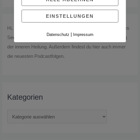
EINSTELLUNGEN
Hi, ich bin Inga – und hier schreibe ich über alle Aspekte des
|
Datenschutz
Impressum
Seelenfastens, über die Liebe und das Leben auf dem Weg
der inneren Heilung. Außerdem findest du hier auch immer
die neuesten Podcastfolgen.
Kategorien