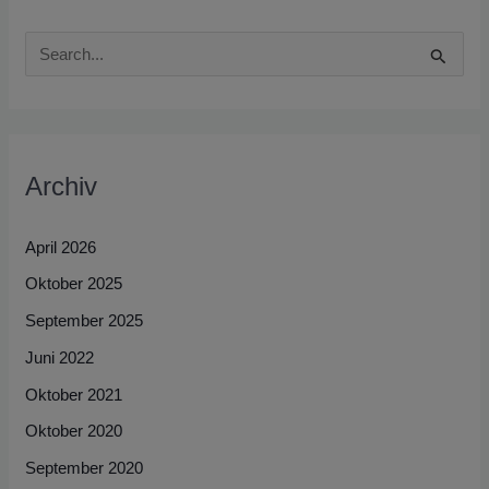
S
u
c
h
Archiv
e
n
April 2026
n
Oktober 2025
a
September 2025
c
h
Juni 2022
:
Oktober 2021
Oktober 2020
September 2020